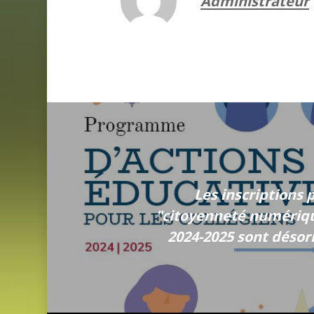
Administrateur
Les inscriptions 
"citoyenneté numériq
2024-2025 sont désor