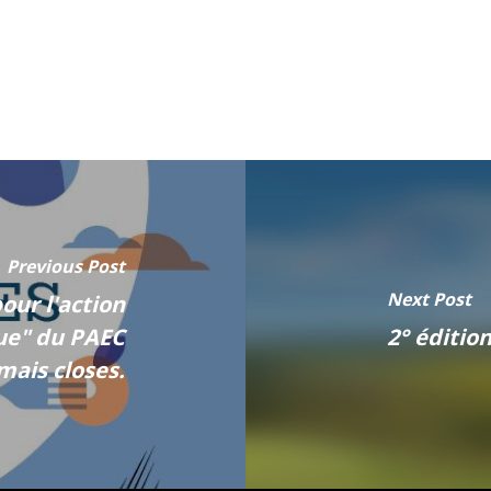
Previous Post
Next Post
pour l'action
ue" du PAEC
2° éditio
mais closes.