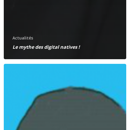
Actualités
Le mythe des digital natives !
Le
Greta
:
nouveau
partenaire
pour
les
interventions