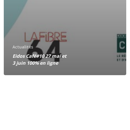
Actualités
Eidos Café#10 27 mai et
3 juin 100% en ligne
Inscriptions
en
ligne
ouvertes
/
action