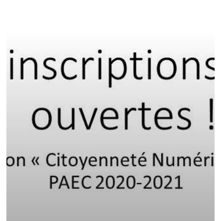
citoyenneté
numérique